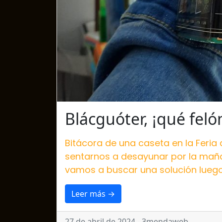
Blácguóter, ¡qué fel
Bitácora de una caseta en la Feria 
sentarnos a desayunar por la mañan
vamos a buscar una solución luego
Leer más →
27 de abril de 2024 - 3mendaweb