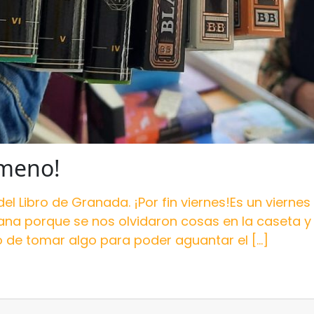
ómeno!
del Libro de Granada. ¡Por fin viernes!Es un vierne
a porque se nos olvidaron cosas en la caseta y e
 de tomar algo para poder aguantar el […]