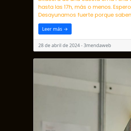
hasta las 17h, más o menos. Espero 
Desayunamos fuerte porque sabemos
Leer más →
28 de abril de 2024 - 3mendaweb