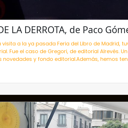
DE LA DERROTA, de Paco Góme
visita a la ya pasada Feria del Libro de Madrid, tu
l. Fue el caso de Gregori, de editorial Alrevés. 
s novedades y fondo editorial.Además, hemos teni