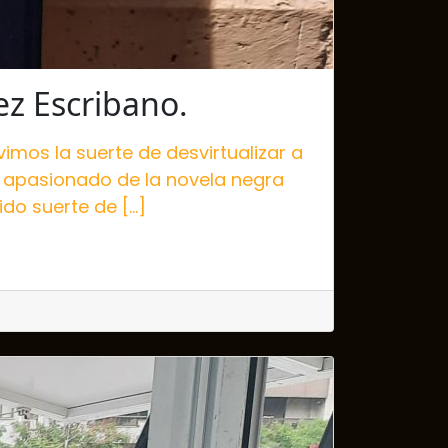
z Escribano.
vimos la suerte de desvirtualizar a
Un apasionado de la novela negra
do suerte de […]