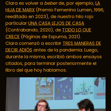
Clara es volver a
beber
de, por ejemplo,
LA
HIJA DE MARX
(Premio Femenino Lumen, 1996,
reeditado en 2023), de nuestro hilo rojo
particular
UNA CASA LEJOS DE CASA
(Contrabando, 2020), de
TODO LO QUE
CRECE
(Páginas de Espuma, 2021).
Clara comenzó a escribir
TRES MANERAS DE
DECIR ADIÓS
antes de la pandemia. Luego,
durante la misma, escribió ambos ensayos
citados, para terminar posteriormente el
libro del que hoy hablamos.