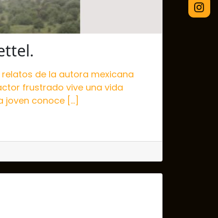
ttel.
 relatos de la autora mexicana
ctor frustrado vive una vida
a joven conoce […]