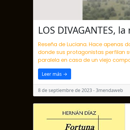
LOS DIVAGANTES, la 
Reseña de Luciana. Hace apenas do
donde sus protagonistas perfilan s
paralela en casa de un viejo compa
Leer más →
8 de septiembre de 2023 - 3mendaweb