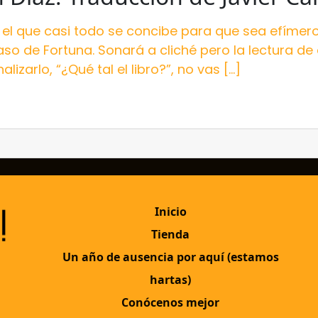
n el que casi todo se concibe para que sea efíme
o de Fortuna. Sonará a cliché pero la lectura de e
izarlo, “¿Qué tal el libro?”, no vas […]
Inicio
Tienda
Un año de ausencia por aquí (estamos
hartas)
Conócenos mejor