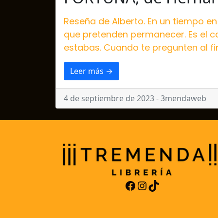
Reseña de Alberto. En un tiempo e
que pretenden permanecer. Es el cas
estabas. Cuando te pregunten al final
Leer más →
4 de septiembre de 2023 - 3mendaweb
Facebook
Instagram
TikTok