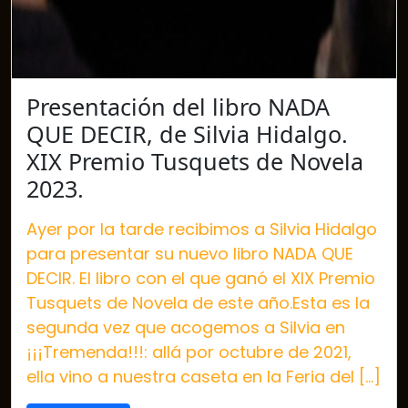
Presentación del libro NADA
QUE DECIR, de Silvia Hidalgo.
XIX Premio Tusquets de Novela
2023.
Ayer por la tarde recibimos a Silvia Hidalgo
para presentar su nuevo libro NADA QUE
DECIR. El libro con el que ganó el XIX Premio
Tusquets de Novela de este año.Esta es la
segunda vez que acogemos a Silvia en
¡¡¡Tremenda!!!: allá por octubre de 2021,
ella vino a nuestra caseta en la Feria del […]