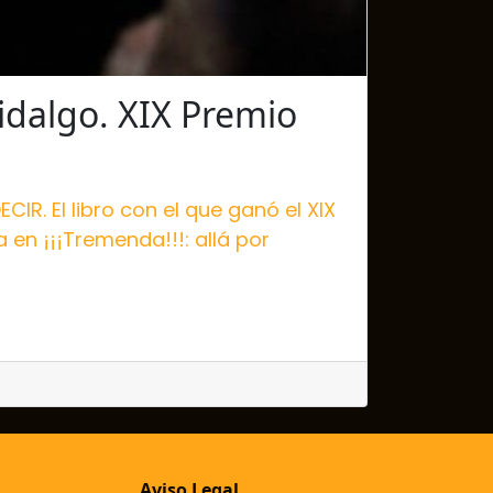
idalgo. XIX Premio
IR. El libro con el que ganó el XIX
en ¡¡¡Tremenda!!!: allá por
Aviso Legal