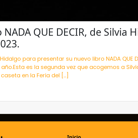
ro NADA QUE DECIR, de Silvia H
2023.
 Hidalgo para presentar su nuevo libro NADA QUE DEC
año.Esta es la segunda vez que acogemos a Silvia 
 caseta en la Feria del […]
Inicio