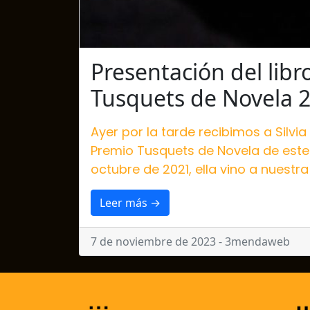
Presentación del lib
Tusquets de Novela 
Ayer por la tarde recibimos a Silvia
Premio Tusquets de Novela de este 
octubre de 2021, ella vino a nuestra
Leer más →
7 de noviembre de 2023 - 3mendaweb