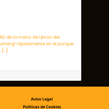
AD de la mano de Libros del
 sumergí rápidamente en él porque
 […]
Aviso Legal
Políticas de Cookies