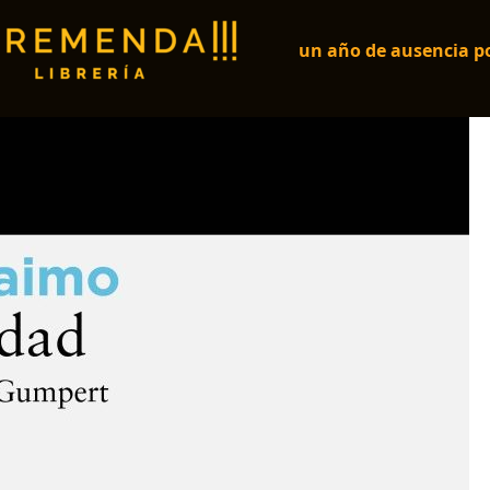
ide
un año de ausencia po