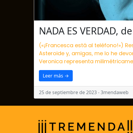
NADA ES VERDAD, de 
(«¡Francesca está al teléfono!») R
Asteroide y, amigas, me lo he devo
Veronica representa milimétricament
Leer más →
25 de septiembre de 2023 - 3mendaweb