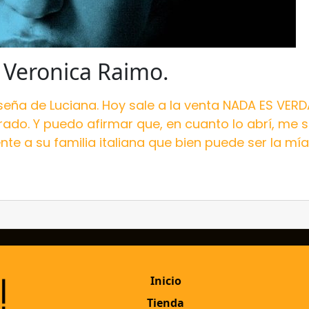
Veronica Raimo.
eseña de Luciana. Hoy sale a la venta NADA ES VERD
rado. Y puedo afirmar que, en cuanto lo abrí, me
e a su familia italiana que bien puede ser la mía.
Inicio
Tienda